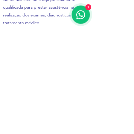
qualificada para prestar assistência na
1
realização dos exames, diagnósticos e no
tratamento médico.
Nosso propósito é entregar qualidade de
vida aos nossos pacientes para que voltem a
ter excelentes noites de sono, satisfação e
prazer ao dormir e dias mais produtivos.
recepcao@institutodosonodeosasco.com.br
(11) 3654-0777
Rua Presidente Castelo Branco, 45, 8° andar -
Centro, Osasco - São Paulo, Brasil